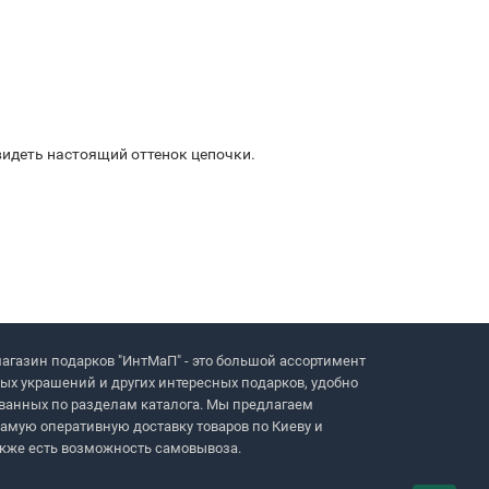
видеть настоящий оттенок цепочки.
агазин подарков "ИнтМаП" - это большой ассортимент
ых украшений и других интересных подарков, удобно
ванных по разделам каталога. Мы предлагаем
амую оперативную доставку товаров по Киеву и
акже есть возможность самовывоза.