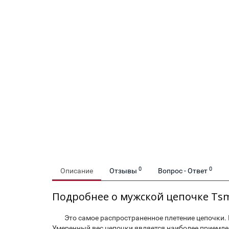
0
0
Описание
Отзывы
Вопрос - Ответ
Подробнее о мужской цепочке Tsm
Это самое распространенное плетение цепочки. Це
Умеренный вес цепочки является наиболее приемл