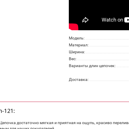
Модель:
Материал:
Ширина:
Вес:
Варианты длин цепочек:
Доставка:
-121:
почка достаточно мягкая и приятная на ощупь, красиво перелива
емым для наших покупателей.