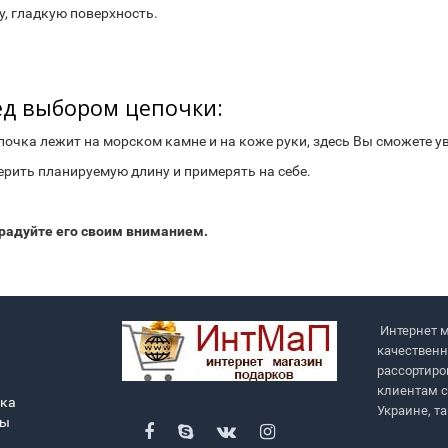
, гладкую поверхность.
д выбором цепочки:
очка лежит на морском камне и на коже руки, здесь Вы сможете у
ить планируемую длину и примерять на себе.
адуйте его своим вниманием.
Интернет м
качественн
рассортиро
клиентам с
вка
Украине, т
ры