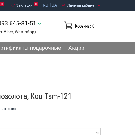
0
0
RU
UA
Закладки
Личный кабинет
093
645-81-51
Корзина
: 0
m, Viber, WhatsApp)
ртификаты подарочные
Акции
озолота, Код Tsm-121
0 отзывов