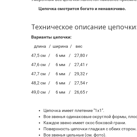
Цепочка смотрится богато и ненавязчиво.
Техническое описание цепочки
Варианты цепочки:
длина / ширина / вес
47,5 см / 6 мм / 27,80 г
47,6 см / 6 мм / 27,41 г
47,7 см / 6 мм / 29,32 г
48,2 см / 6 мм / 27,54 г
49,0 см / 6 мм / 26,65 г
Цепочка имеет плетение "1х1".
Все звенья одинаковые округлой формы, пло
Каждое звено имеет скос боковой грани.
Поверхность цепочки гладкая с обеих сторон.
Все звенья цельные (см. фото).