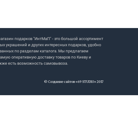
агазин подарков "ИнтМаП" - это большой ассортимент
ых украшений и других интересных подарков, удобно
ванных по разделам каталога. Мы предлагаем
амую оперативную доставку товаров по Киеву и
акже есть возможность самовывоза.
© Создание сайтов «69 STUDIO» 2017