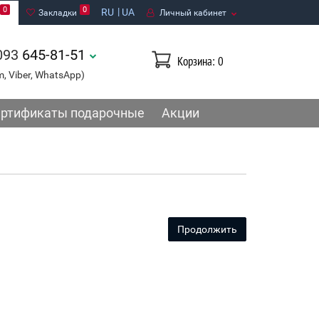
0
0
RU
UA
Закладки
Личный кабинет
093
645-81-51
Корзина
: 0
m, Viber, WhatsApp)
ртификаты подарочные
Акции
Продолжить