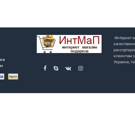
Интернет м
качественн
рассортиро
клиентам с
вка
Украине, т
ры