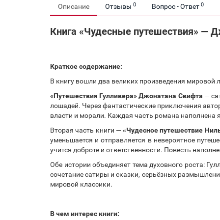
0
0
Описание
Отзывы
Вопрос - Ответ
Книга «Чудесные путешествия» — Д
Краткое содержание:
В книгу вошли два великих произведения мировой 
«Путешествия Гулливера» Джонатана Свифта
— са
лошадей. Через фантастические приключения автор
власти и морали. Каждая часть романа наполнена
Вторая часть книги —
«Чудесное путешествие Ниль
уменьшается и отправляется в невероятное путеше
учится доброте и ответственности. Повесть наполн
Обе истории объединяет тема духовного роста: Гу
сочетание сатиры и сказки, серьёзных размышлений
мировой классики.
В чем интерес книги: