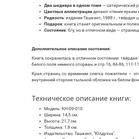
Два шедевра в одном томе
— сатирический р
Цветные иллюстрации
делают чтение ярким 
Редкость
: издание Ташкент, 1988 г., твёрдая
Подарок
: книга станет оригинальным и поле
Состояние
: б/у, но в отличном виде — страни
Дополнительное описание состояния:
Книга сохранилась в отличном состоянии: твёрдая
белого поля немного оторван, и стр.16, 84-86, 111-1
Края страниц со временем слегка пожелтели — эт
внутренней стороне тыльной обложки на белом фоне
Техническое описание книги:
Модель: КН-09-010.
Ширина: 14,5 см.
Высота: 21,7 см.
Толщина: 1,8 см.
Издательство: Ташкент, "Юлдузча".