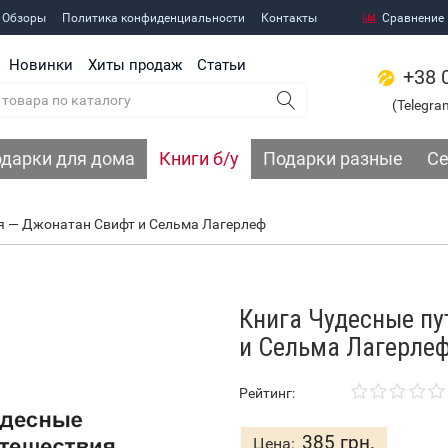
 Обзоры
Политика конфиденциальности
Контакты
Сравнение
Новинки
Хиты продаж
Статьи
+38 
(Telegra
дарки для дома
Книги б/у
Подарки разные
Се
я — Джонатан Свифт и Сельма Лагерлеф
Книга Чудесные п
и Сельма Лагерле
Рейтинг:
385 грн.
Цена: