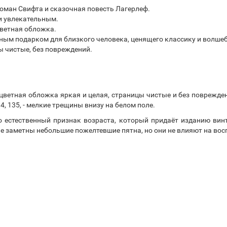
оман Свифта и сказочная повесть Лагерлеф.
и увлекательным.
 цветная обложка.
зным подарком для близкого человека, ценящего классику и волше
цы чистые, без повреждений.
 цветная обложка яркая и целая, страницы чистые и без поврежден
14, 135, - мелкие трещины внизу на белом поле.
о естественный признак возраста, который придаёт изданию ви
 заметны небольшие пожелтевшие пятна, но они не влияют на восп