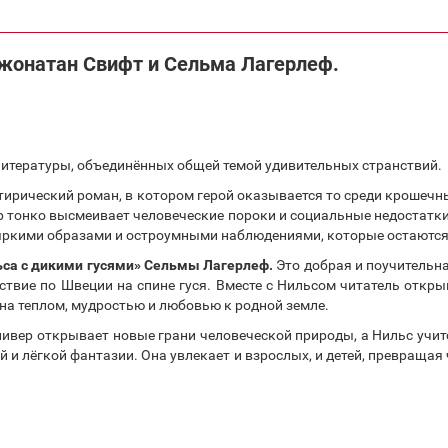
жонатан Свифт и Сельма Лагерлеф.
литературы, объединённых общей темой удивительных странствий.
тирический роман, в котором герой оказывается то среди крошечных
 тонко высмеивает человеческие пороки и социальные недостатки,
 яркими образами и остроумными наблюдениями, которые остаются
са с дикими гусями» Сельмы Лагерлеф.
Это добрая и поучительн
ствие по Швеции на спине гуся. Вместе с Нильсом читатель откры
ена теплом, мудростью и любовью к родной земле.
лливер открывает новые грани человеческой природы, а Нильс учи
 и лёгкой фантазии. Она увлекает и взрослых, и детей, превраща