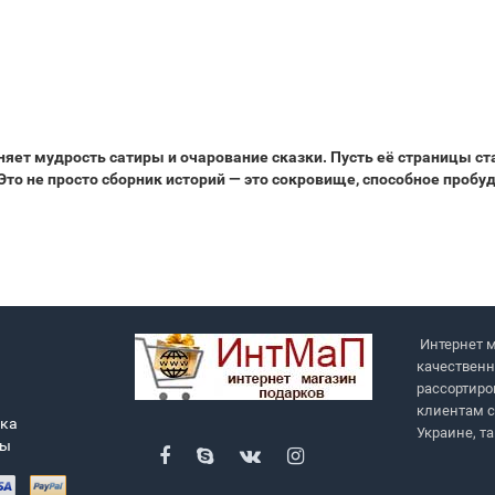
няет мудрость сатиры и очарование сказки. Пусть её страницы 
Это не просто сборник историй — это сокровище, способное проб
Интернет м
качественн
рассортиро
клиентам с
вка
Украине, т
ры