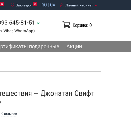
0
0
RU
UA
Закладки
Личный кабинет
093
645-81-51
Корзина
: 0
m, Viber, WhatsApp)
ртификаты подарочные
Акции
утешествия — Джонатан Свифт
ф
0 отзывов