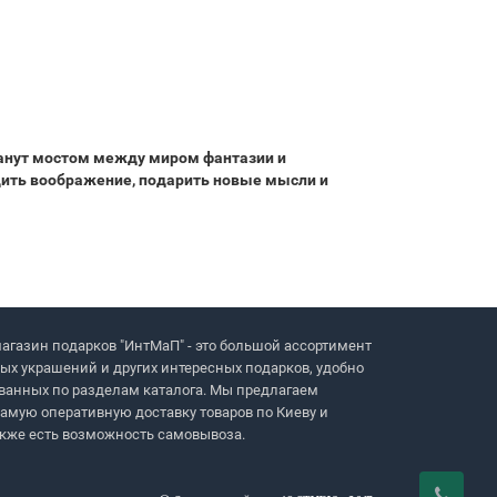
станут мостом между миром фантазии и
удить воображение, подарить новые мысли и
агазин подарков "ИнтМаП" - это большой ассортимент
ых украшений и других интересных подарков, удобно
ванных по разделам каталога. Мы предлагаем
амую оперативную доставку товаров по Киеву и
акже есть возможность самовывоза.